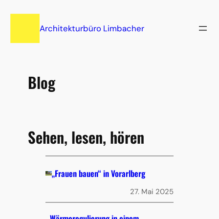
Zum
Inhalt
Architekturbüro Limbacher
springen
Blog
Sehen, lesen, hören
„Frauen bauen“ in Vorarlberg
27. Mai 2025
Wärmeregulierung in einem