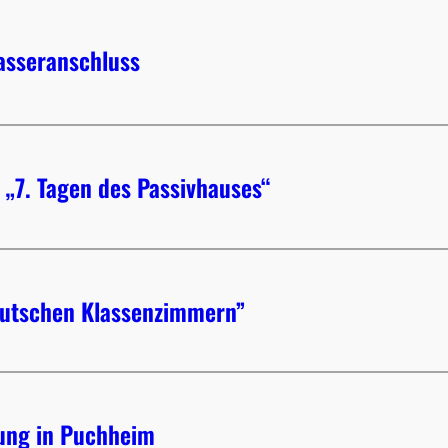
asseranschluss
 „7. Tagen des Passivhauses“
deutschen Klassenzimmern”
nung in Puchheim