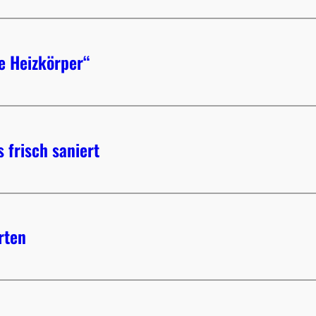
e Heizkörper“
 frisch saniert
rten