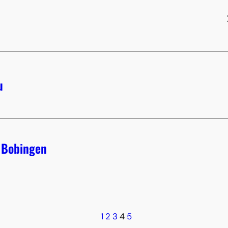
u
n Bobingen
1
2
3
4
5