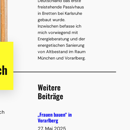
Deutschland das erste
freistehende Passivhaus
in Bretten bei Karlsruhe
gebaut wurde.
Inzwischen befasse ich
mich vorwiegend mit
Energieberatung und der
energetischen Sanierung
von Altbestand im Raum
München und Vorarlberg.
ch
Weitere
Beiträge
n
ich
„Frauen bauen“ in
Vorarlberg
27. Mai 2025