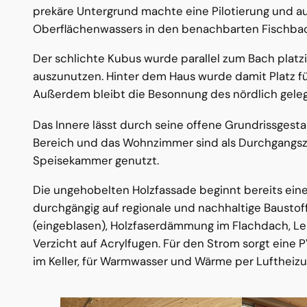
prekäre Untergrund machte eine Pilotierung und 
Oberflächenwassers in den benachbarten Fischba
Der schlichte Kubus wurde parallel zum Bach plat
auszunutzen. Hinter dem Haus wurde damit Platz fü
Außerdem bleibt die Besonnung des nördlich gele
Das Innere lässt durch seine offene Grundrissgest
Bereich und das Wohnzimmer sind als Durchgangszim
Speisekammer genutzt.
Die ungehobelten Holzfassade beginnt bereits ei
durchgängig auf regionale und nachhaltige Baust
(eingeblasen), Holzfaserdämmung im Flachdach, L
Verzicht auf Acrylfugen. Für den Strom sorgt eine
im Keller, für Warmwasser und Wärme per Luftheiz