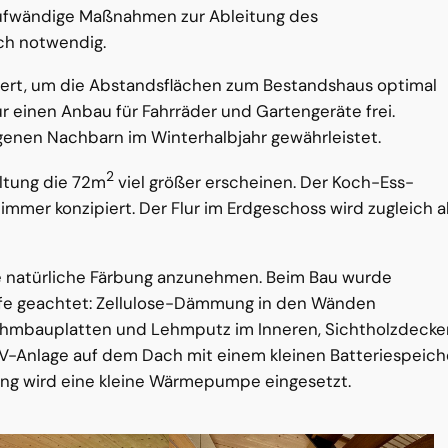
aufwändige Maßnahmen zur Ableitung des
ch notwendig.
ziert, um die Abstandsflächen zum Bestandshaus optimal
r einen Anbau für Fahrräder und Gartengeräte frei.
genen Nachbarn im Winterhalbjahr gewährleistet.
2
altung die 72m
viel größer erscheinen. Der Koch-Ess-
mer konzipiert. Der Flur im Erdgeschoss wird zugleich a
ne natürliche Färbung anzunehmen. Beim Bau wurde
offe geachtet: Zellulose-Dämmung in den Wänden
ehmbauplatten und Lehmputz im Inneren, Sichtholzdecke
 PV-Anlage auf dem Dach mit einem kleinen Batteriespeich
ung wird eine kleine Wärmepumpe eingesetzt.